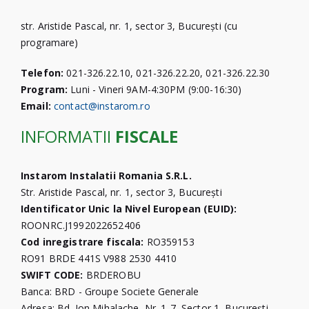
str. Aristide Pascal, nr. 1, sector 3, București (cu
programare)
Telefon:
021-326.22.10, 021-326.22.20, 021-326.22.30
Program:
Luni - Vineri 9AM-4:30PM (9:00-16:30)
Email:
contact@instarom.ro
INFORMATII
FISCALE
Instarom Instalatii Romania S.R.L.
Str. Aristide Pascal, nr. 1, sector 3, București
Identificator Unic la Nivel European (EUID):
ROONRC.J1992022652406
Cod inregistrare fiscala:
RO359153
RO91 BRDE 441S V988 2530 4410
SWIFT CODE:
BRDEROBU
Banca: BRD - Groupe Societe Generale
Adresa: Bd. Ion Mihalache, Nr. 1-7, Sector 1, București,