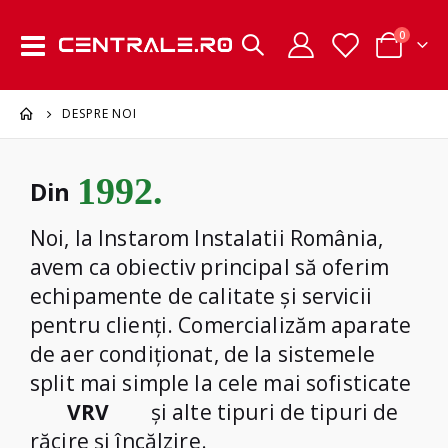
articole
0
Comutare
Cart
în
navigare
DESPRE NOI
1992.
Din
Noi, la Instarom Instalatii România,
avem ca obiectiv principal să oferim
echipamente de calitate și servicii
pentru clienți. Comercializăm aparate
de aer condiționat, de la sistemele
Multi Split
split mai simple la cele mai sofisticate
MultiV
VRV
și alte tipuri de tipuri de
Multi Split
răcire și încălzire.