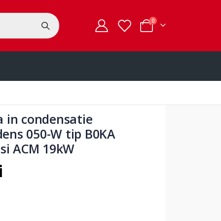
articole
0
Cart
a in condensatie
dens 050-W tip B0KA
e si ACM 19kW
i