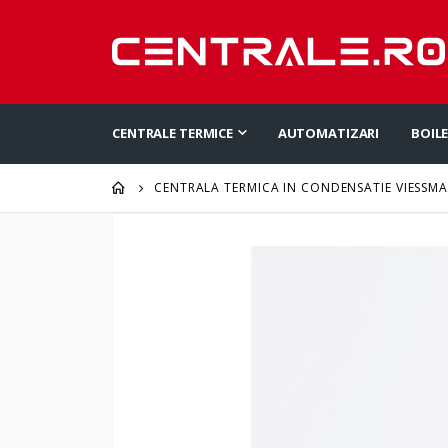
CENTRALE TERMICE
AUTOMATIZARI
BOIL
CENTRALA TERMICA IN CONDENSATIE VIESSMA
Skip
to
the
end
of
the
images
gallery