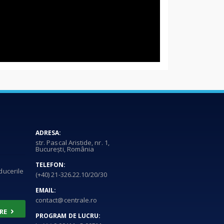
ADRESA:
str. Pascal Aristide, nr. 1,
București, România
TELEFON:
educerile
(+40) 21-326.22.10/20/30
EMAIL:
contact@centrale.ro
RE
PROGRAM DE LUCRU: